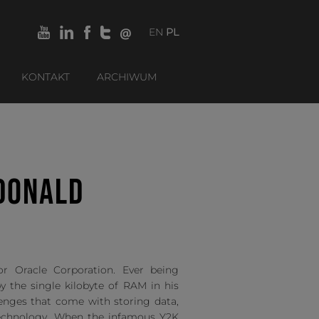
EN
PL
KONTAKT
ARCHIWUM
DONALD
r Oracle Corporation. Ever being
y the single kilobyte of RAM in his
lenges that come with storing data,
 technology. When the infamous Y2K