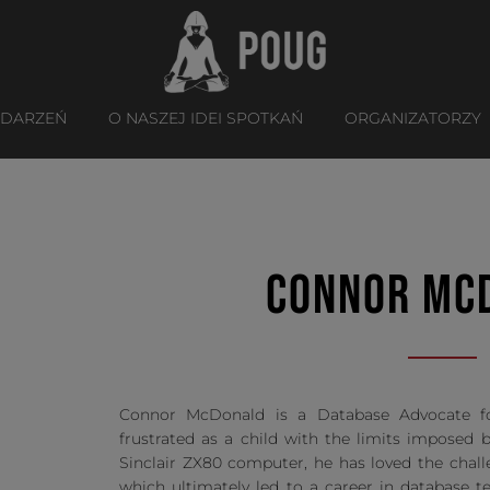
YDARZEŃ
O NASZEJ IDEI SPOTKAŃ
ORGANIZATORZY
CONNOR MC
Connor McDonald is a Database Advocate fo
frustrated as a child with the limits imposed b
Sinclair ZX80 computer, he has loved the chal
which ultimately led to a career in database