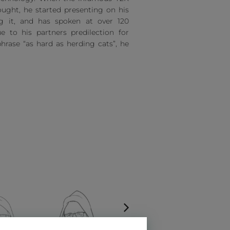
ought, he started presenting on his
g it, and has spoken at over 120
 to his partners predilection for
phrase “as hard as herding cats”, he