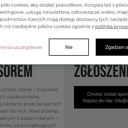
pliki cookies, aby działać prawidłowo. Korzysta też z pli
ketingowe, usługę newslettera, odtwarzacze wideo, mapy 
 podmiotów trzecich mają dostęp dostawcy tych narzędzi.
ch niż niezbędne plików cookies zgodnie z
polityką prywa
Nie
Zgadzam s
ienia szczegółowe
SOREM
ZGŁOSZEN
łeczność Oracle – to przede
Chcesz zostać spo
ych użytkowników,
Napisz do nas: info@o
py zarówno podczas samych
towań do nich. Nasz przekaz
ązanych z bazami danych –
erów, od początkujących