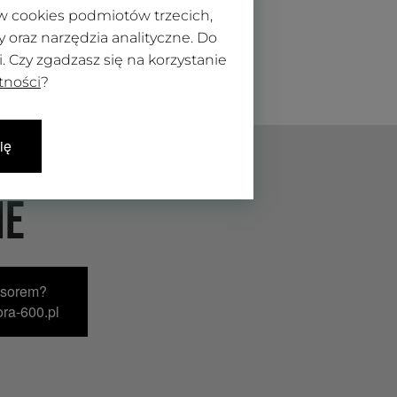
ków cookies podmiotów trzecich,
oraz narzędzia analityczne. Do
 Czy zgadzasz się na korzystanie
tności
?
ię
IE
nsorem?
ra-600.pl