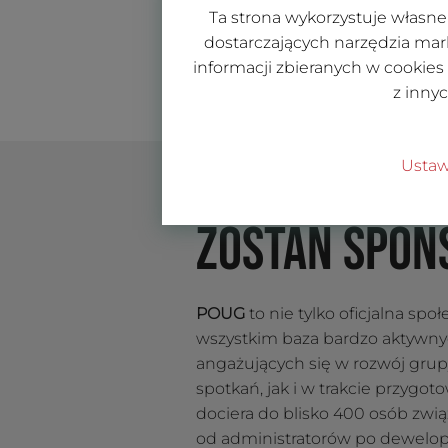
Ta strona wykorzystuje własne 
dostarczających narzędzia mar
informacji zbieranych w cookies
z inny
Ustaw
ZOSTAŃ SPON
POUG
to nie tylko oficjalna spo
wszystkim baza bardzo aktywn
angażujących się w rozwój gru
spotkań, jak i w trakcie przygo
dociera do blisko 400 osób zwi
od administratorów po dewelop