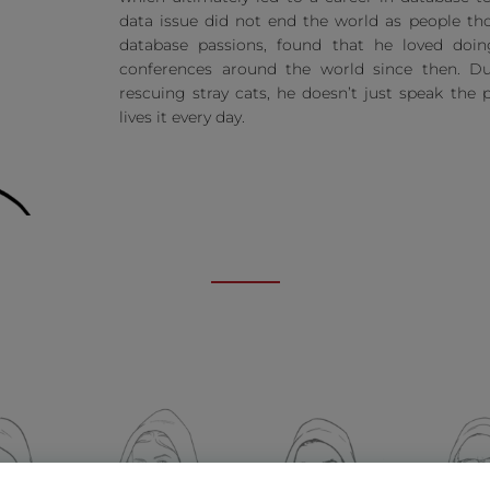
data issue did not end the world as people th
database passions, found that he loved doin
conferences around the world since then. Due
rescuing stray cats, he doesn’t just speak the 
lives it every day.