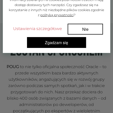
dostęp dostawcy tych narzędzi. Czy zgadzasz się na
korzystanie z innych niż niezbędne plików cookies zgodnie
z
polityką prywatności
?
Ustawienia szczegółowe
Nie
Zgadzam się
ZOSTAŃ SPONSOREM
POUG
to nie tylko oficjalna społeczność Oracle – to
przede wszystkim baza bardzo aktywnych
użytkowników, angażujących się w rozwój grupy
zarówno podczas samych spotkań, jak i w trakcie
przygotowań do nich. Nasz przekaz dociera do
blisko 400 osób związanych z bazami danych – od
administratorów po deweloperów, od
początkujących po ekspertów z wieloletnim