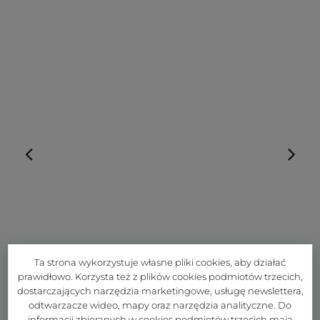
Ta strona wykorzystuje własne pliki cookies, aby działać
prawidłowo. Korzysta też z plików cookies podmiotów trzecich,
dostarczających narzędzia marketingowe, usługę newslettera,
odtwarzacze wideo, mapy oraz narzędzia analityczne. Do
informacji zbieranych w cookies podmiotów trzecich mają