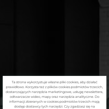
Ta strona wykorzystuje własne pliki cookies, aby działać
prawidłowo. Korzysta też z plików cookies podmiotów trzecich,
dostarczających narzędzia marketingowe, usługę newslettera,
odtwarzacze wideo, mapy oraz narzędzia analityczne. Do
informacji zbieranych w cookies podmiotów trzecich mają
dostęp dostawcy tych narzędzi. Czy zgadzasz się na