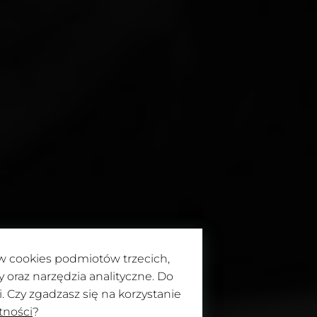
ków cookies podmiotów trzecich,
 5-6
oraz narzędzia analityczne. Do
 Czy zgadzasz się na korzystanie
tności
?