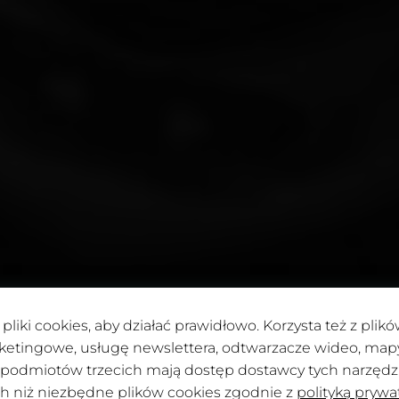
pliki cookies, aby działać prawidłowo. Korzysta też z pli
G 2025 POZNAŃ,
ketingowe, usługę newslettera, odtwarzacze wideo, mapy 
 podmiotów trzecich mają dostęp dostawcy tych narzędzi.
ch niż niezbędne plików cookies zgodnie z
polityką prywa