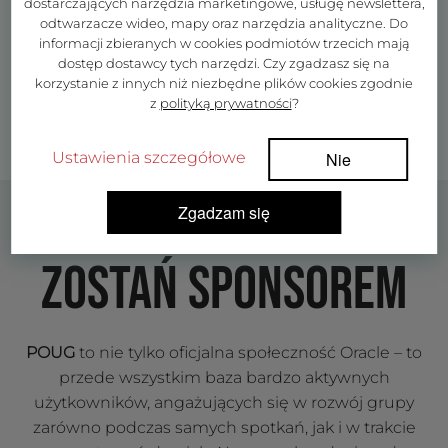
dostarczających narzędzia marketingowe, usługę newslettera,
odtwarzacze wideo, mapy oraz narzędzia analityczne. Do
informacji zbieranych w cookies podmiotów trzecich mają
dostęp dostawcy tych narzędzi. Czy zgadzasz się na
korzystanie z innych niż niezbędne plików cookies zgodnie
z
polityką prywatności
?
Ustawienia szczegółowe
Nie
Zgadzam się
ZOSTAŃ SPONSOREM
POUG
to nie tylko oficjalna społeczność Oracle – to
przede wszystkim baza bardzo aktywnych
użytkowników, angażujących się w rozwój grupy
zarówno podczas samych spotkań, jak i w trakcie