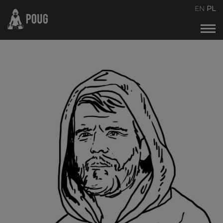
POUG2026
EN
PL
Kalendarz wydarzeń
O naszej idei spotkań
Organizatorzy
Kontakt
Archiwum