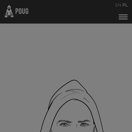
POUG2026
EN
PL
Kalendarz wydarzeń
O naszej idei spotkań
Organizatorzy
Kontakt
Archiwum