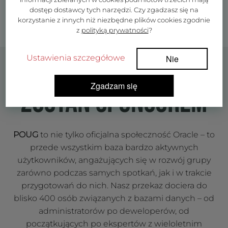
dostęp dostawcy tych narzędzi. Czy zgadzasz się na
korzystanie z innych niż niezbędne plików cookies zgodnie
z
polityką prywatności
?
Ustawienia szczegółowe
Nie
Zgadzam się
ZOSTAŃ SPONSOREM
POUG
to nie tylko oficjalna społeczność Oracle – to
przede wszystkim baza bardzo aktywnych
użytkowników, angażujących się w rozwój grupy
zarówno podczas samych spotkań, jak i w trakcie
przygotowań do nich. Nasz przekaz dociera do
blisko 400 osób związanych z bazami danych – od
administratorów po deweloperów, od
początkujących po ekspertów z wieloletnim