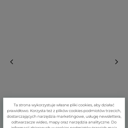
Ta strona wykorzystuje własne pliki cookies, aby działać
prawidłowo. Korzysta też z plików cookies podmiotów trzecich,
dostarczających narzędzia marketingowe, usługę newslettera,
odtwarzacze wideo, mapy oraz narzędzia analityczne. Do
informacji zbieranych w cookies podmiotów trzecich mają