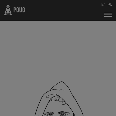
POUG2026
EN
PL
Kalendarz wydarzeń
O naszej idei spotkań
Organizatorzy
Kontakt
Archiwum