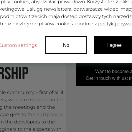
pliki cookies, aby działać prawidłowo. Korzysta też z pli
ketingowe, usługę newslettera, odtwarzacze wideo, mapy 
 podmiotów trzecich mają dostęp dostawcy tych narzędzi.
ch niż niezbędne plików cookies zgodnie z
polityką prywa
No
I agree
Custom settings
RSHIP
Want to become 
Get in touch with us: 
cle community – first of all it
bers, who are engaged in the
g the meetings and the
age gets to the 400 people
m the developers to the
giners to the experts with