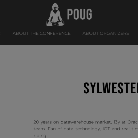
R
ABOUT THE CONFERENCE
ABOUT ORGANIZERS
SYLWESTE
20 years on datawarehouse market, 13y at Ora
team. Fan of data technology, IOT and real ti
riding.