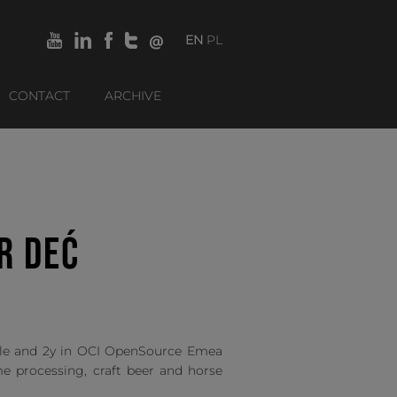
EN
PL
CONTACT
ARCHIVE
R DEĆ
cle and 2y in OCI OpenSource Emea
me processing, craft beer and horse