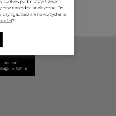
ków cookies podmiotów trzecich,
oraz narzędzia analityczne. Do
 Czy zgadzasz się na korzystanie
tności
?
a sponsor?
info@ora-600.pl