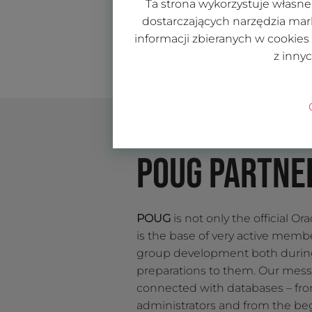
Ta strona wykorzystuje własne 
dostarczających narzędzia mar
informacji zbieranych w cookies
z inny
POUG PARTNE
POUG
is not only the official Ora
is the base of very active mem
group development both durin
preparations to them. Our mess
connected with databases – fro
administrators and from the beg