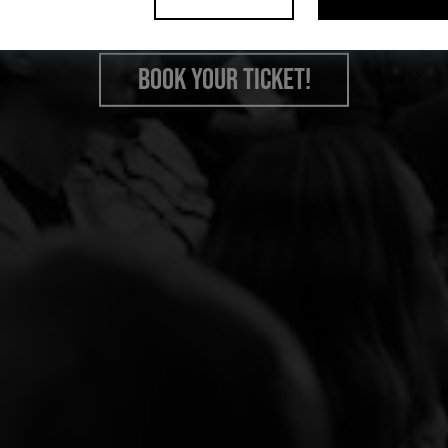
4-5 September
Book your ticket!