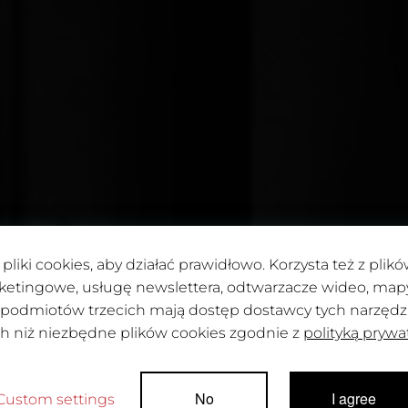
pliki cookies, aby działać prawidłowo. Korzysta też z pli
ketingowe, usługę newslettera, odtwarzacze wideo, mapy 
 podmiotów trzecich mają dostęp dostawcy tych narzędzi.
ch niż niezbędne plików cookies zgodnie z
polityką prywa
POUG2026
No
I agree
Custom settings