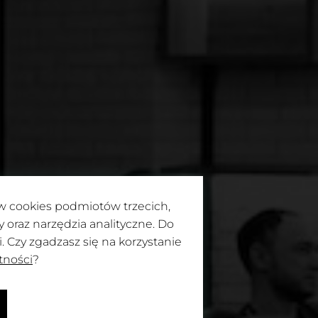
ków cookies podmiotów trzecich,
oraz narzędzia analityczne. Do
 Czy zgadzasz się na korzystanie
tności
?