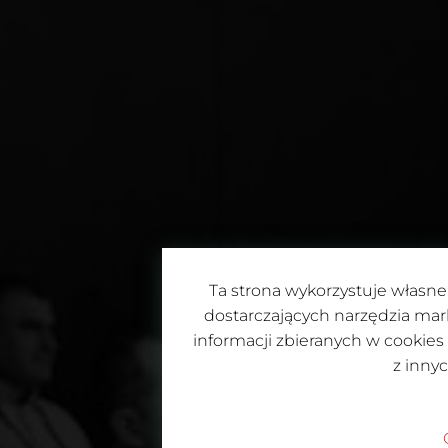
Ta strona wykorzystuje własne 
dostarczających narzędzia mar
informacji zbieranych w cookies
z inny