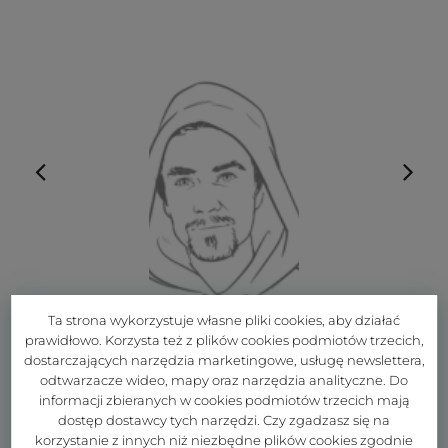
Ta strona wykorzystuje własne pliki cookies, aby działać
prawidłowo. Korzysta też z plików cookies podmiotów trzecich,
dostarczających narzędzia marketingowe, usługę newslettera,
odtwarzacze wideo, mapy oraz narzędzia analityczne. Do
informacji zbieranych w cookies podmiotów trzecich mają
dostęp dostawcy tych narzędzi. Czy zgadzasz się na
korzystanie z innych niż niezbędne plików cookies zgodnie