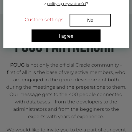
z
polityką prywatności
?
Custom settings
No
I agree
POUG PARTNERSHIP
POUG
is not only the official Oracle community –
first of all it is the base of very active members, who
are engaged in the group development both
during the meetings and the preparations to them.
Our message gets to the 400 people connected
with databases – from the developers to the
administrators and from the begginers to the
experts with years of experience.
We would like to invite you to be a part of our event